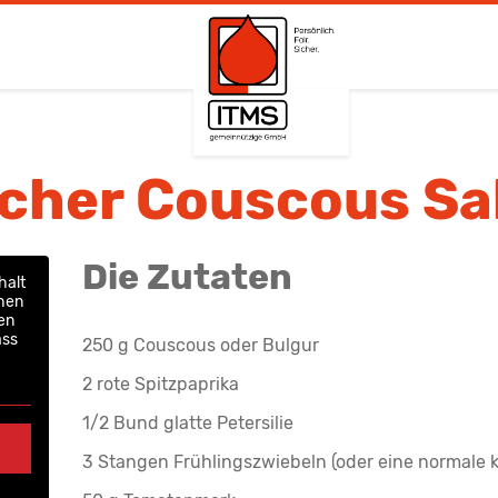
scher Couscous Sa
Die Zutaten
halt
chen
den
ass
250 g Couscous oder Bulgur
2 rote Spitzpaprika
1/2 Bund glatte Petersilie
3 Stangen Frühlingszwiebeln (oder eine normale k