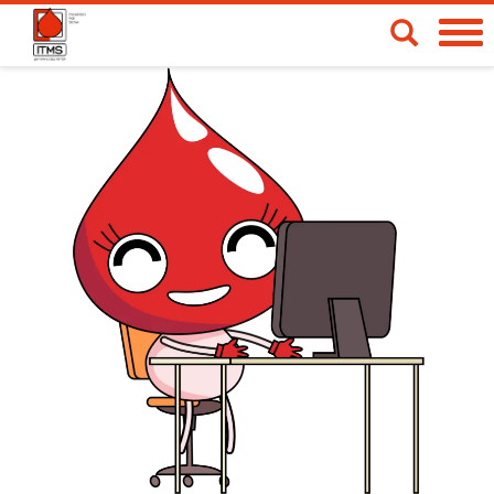
Spendetermine
Blut- & Plasmaspende
Medizinische Produkte
Über uns
News & Aktionen
Life