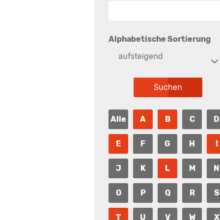
Alphabetische Sortierung
aufsteigend
Alle
A
B
C
D
E
F
G
H
I
J
K
L
M
N
O
P
Q
R
S
T
U
V
W
X