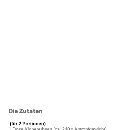
Die Zutaten
 (für 2 Portionen):
1 Dose Kichererbsen (ca. 240 g Abtropfgewicht)