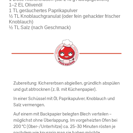
1–2 EL Olivenöl
1 TL geräuchertes Paprikapulver
½ TL Knoblauchgranulat (oder fein gehackter frischer 
Knoblauch)
½ TL Salz (nach Geschmack)
Zubereitung: Kichererbsen abgießen, gründlich abspülen
und gut abtrocknen (z. B. mit Küchenpapier).
In einer Schüssel mit Öl, Paprikapulver, Knoblauch und
Salz vermengen.
Auf einem mit Backpapier belegten Blech verteilen –
möglichst ohne Überlappung. Im vorgeheizten Ofen bei
200 °C (Ober-/Unterhitze) ca. 25-30 Minuten rösten je
nachdem wie knusprig man sie haben möchte.