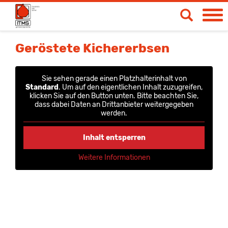
Spendetermine
Geröstete Kichererbsen
Blut- & Plasmaspende
Sie sehen gerade einen Platzhalterinhalt von
Medizinische Produkte
Standard
. Um auf den eigentlichen Inhalt zuzugreifen,
klicken Sie auf den Button unten. Bitte beachten Sie,
dass dabei Daten an Drittanbieter weitergegeben
Über uns
werden.
News & Aktionen
Inhalt entsperren
Life
Weitere Informationen