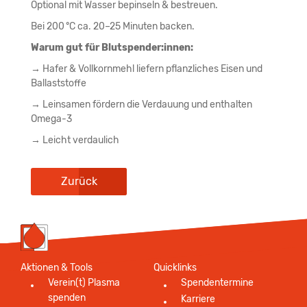
Optional mit Wasser bepinseln & bestreuen.
Bei 200 °C ca. 20–25 Minuten backen.
Warum gut für Blutspender:innen:
→ Hafer & Vollkornmehl liefern pflanzliches Eisen und
Ballaststoffe
→ Leinsamen fördern die Verdauung und enthalten
Omega-3
→ Leicht verdaulich
Zurück
Aktionen & Tools
Quicklinks
Verein(t) Plasma
Spendentermine
spenden
Karriere