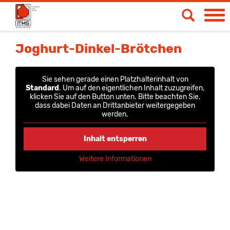
Spendetermine
Joghurt-Dinkel-Brötchen
Blut- & Plasmaspende
Sie sehen gerade einen Platzhalterinhalt von
Medizinische Produkte
Standard
. Um auf den eigentlichen Inhalt zuzugreifen,
klicken Sie auf den Button unten. Bitte beachten Sie,
dass dabei Daten an Drittanbieter weitergegeben
Über uns
werden.
News & Aktionen
Inhalt entsperren
Life
Weitere Informationen