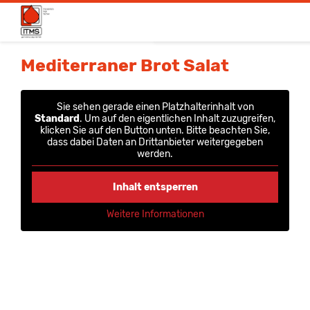
Spendetermine
Mediterraner Brot Salat
Blut- & Plasmaspende
Sie sehen gerade einen Platzhalterinhalt von
Medizinische Produkte
Standard
. Um auf den eigentlichen Inhalt zuzugreifen,
klicken Sie auf den Button unten. Bitte beachten Sie,
dass dabei Daten an Drittanbieter weitergegeben
Über uns
werden.
News & Aktionen
Inhalt entsperren
Life
Weitere Informationen