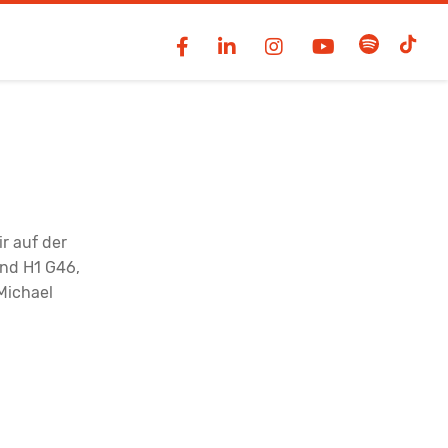
r auf der
and H1 G46,
Michael