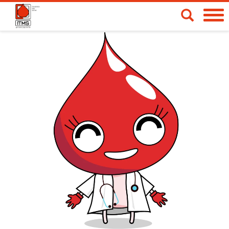
Spendetermine
Blut- & Plasmaspende
Medizinische Produkte
Über uns
News & Aktionen
Life