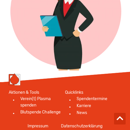
Aktionen & Tools
Quicklinks
Verein(t) Plasma
Spendentermine
spenden
Karriere
Blutspende Challenge
News
Impressum
Datenschutzerklärung