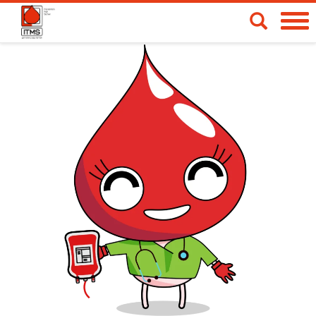
Spendetermine
Blut- & Plasmaspende
Medizinische Produkte
Über uns
News & Aktionen
Life