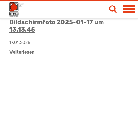
Bildschirmfoto 2025-01-17 um
Spendetermine
13.13.45
Blut- & Plasmaspende
17.01.2025
Medizinische Produkte
Weiterlesen
Über uns
News & Aktionen
Life