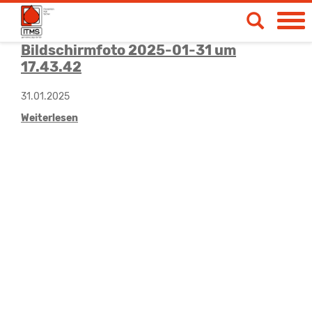
Bildschirmfoto 2025-01-31 um
Spendetermine
17.43.42
Blut- & Plasmaspende
31.01.2025
Medizinische Produkte
Weiterlesen
Über uns
News & Aktionen
Life