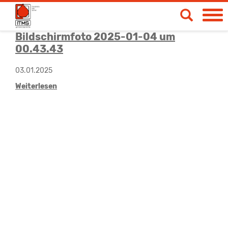
Bildschirmfoto 2025-01-04 um
Spendetermine
00.43.43
Blut- & Plasmaspende
03.01.2025
Medizinische Produkte
Weiterlesen
Über uns
News & Aktionen
Life