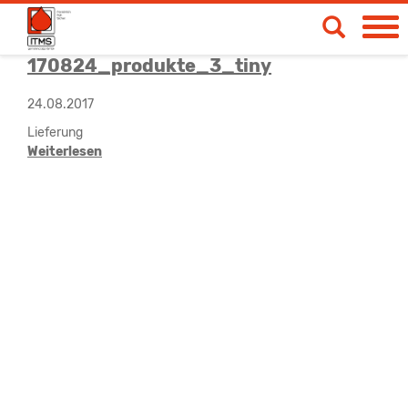
170824_produkte_3_tiny
Spendetermine
24.08.2017
Blut- & Plasmaspende
Lieferung
Medizinische Produkte
Weiterlesen
Über uns
News & Aktionen
Life